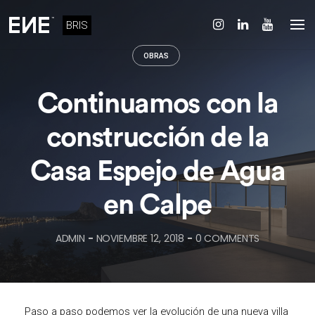
Skip
to
BRIS
content
OBRAS
Continuamos con la
construcción de la
Casa Espejo de Agua
en Calpe
ADMIN
-
NOVIEMBRE 12, 2018
-
0 COMMENTS
Paso a paso podemos ver la evolución de una nueva villa