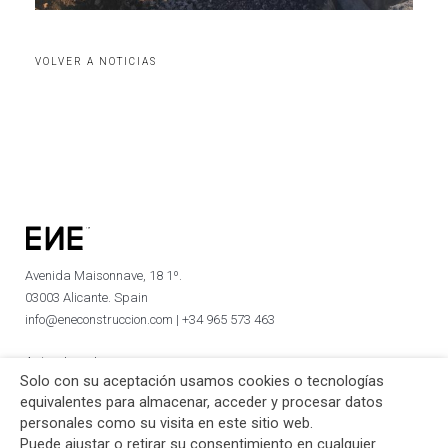
VOLVER A NOTICIAS
Avenida Maisonnave, 18 1º.
03003 Alicante. Spain
info@eneconstruccion.com | +34 965 573 463
Aviso Legal
Solo con su aceptación usamos cookies o tecnologías
Política de privacidad
equivalentes para almacenar, acceder y procesar datos
personales como su visita en este sitio web.
Puede ajustar o retirar su consentimiento en cualquier