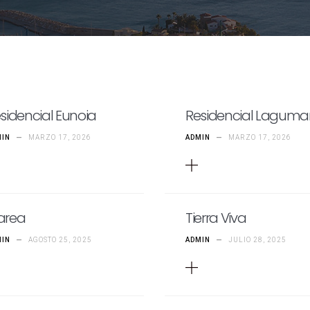
sidencial Eunoia
Residencial Laguma
MIN
—
MARZO 17, 2026
ADMIN
—
MARZO 17, 2026
area
Tierra Viva
MIN
—
AGOSTO 25, 2025
ADMIN
—
JULIO 28, 2025