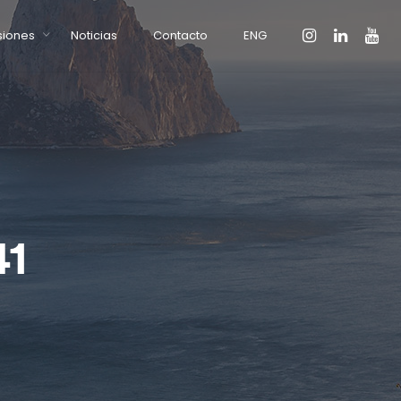
siones
Noticias
Contacto
ENG
41