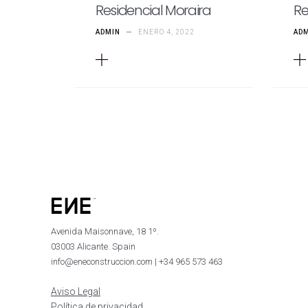
Residencial Moraira
Re
ADMIN
—
ENERO 4, 2022
AD
Avenida Maisonnave, 18 1º.
03003 Alicante. Spain
info@eneconstruccion.com | +34 965 573 463
Aviso Legal
Política de privacidad