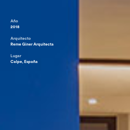
Año
2018
Arquitecto
Reme Giner Arquitecta
Lugar
Calpe, España