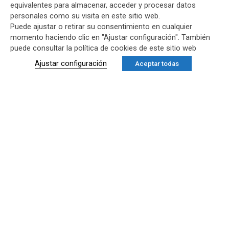
equivalentes para almacenar, acceder y procesar datos
personales como su visita en este sitio web.
Puede ajustar o retirar su consentimiento en cualquier
momento haciendo clic en "Ajustar configuración". También
puede consultar la política de cookies de este sitio web
Ajustar configuración
Aceptar todas
VILLA KATYA
Villa en Moraira con las
vistas al mar
Villa Katya está ubicada en una parcela de 885 m² en
Moraira. La vivienda de estilo moderno dispone planta
sótano, planta baja y planta primera. La fachada de la
villa tiene formas rectas donde se crea un espacio
abierto que deja entrar mucha luz. El edificio consta de