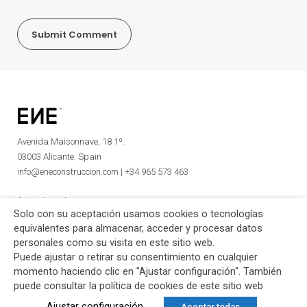
Avenida Maisonnave, 18 1º.
03003 Alicante. Spain
info@eneconstruccion.com | +34 965 573 463
Aviso Legal
Solo con su aceptación usamos cookies o tecnologías
Política de privacidad
equivalentes para almacenar, acceder y procesar datos
personales como su visita en este sitio web.
Puede ajustar o retirar su consentimiento en cualquier
momento haciendo clic en "Ajustar configuración". También
© 2018, Ene Construcción
puede consultar la política de cookies de este sitio web
All Rights Reserved.
Ajustar configuración
Aceptar todas