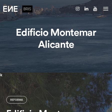
Skip
to
BRIS
content
Edificio Montemar
Alicante
k
REFORMA