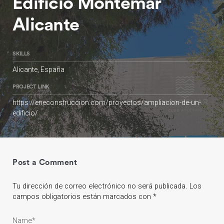
Edificio Montemar
Alicante
SKILLS
Alicante, España
PROJECT LINK
https://eneconstruccion.com/proyectos/ampliacion-de-un-
edificio/
Post a Comment
Tu dirección de correo electrónico no será publicada.
Los
campos obligatorios están marcados con
*