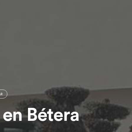
AR
a en Bétera