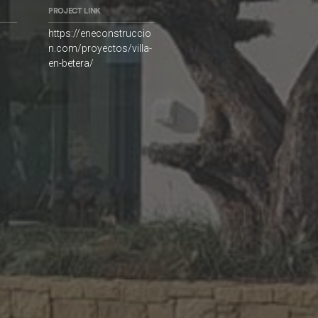
PROJECT LINK
https://eneconstruccio
n.com/proyectos/villa-
en-betera/